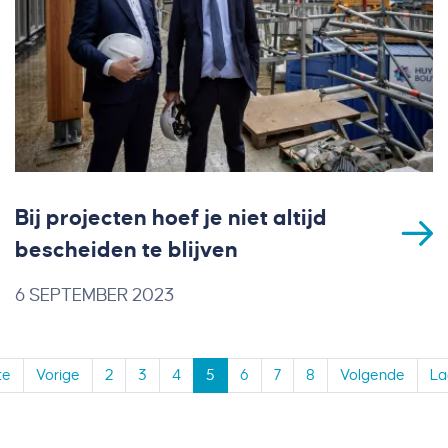
Bij projecten hoef je niet altijd
bescheiden te blijven
6 SEPTEMBER 2023
te
Vorige
2
3
4
5
6
7
8
Volgende
La