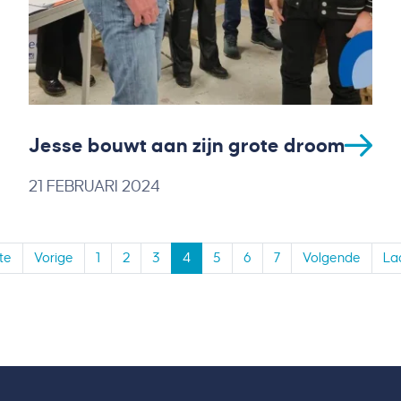
Jesse bouwt aan zijn grote droom
21 FEBRUARI 2024
te
Vorige
1
2
3
4
5
6
7
Volgende
La