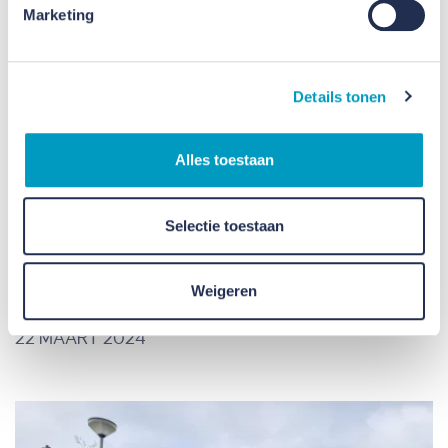
Marketing
Details tonen
Alles toestaan
Selectie toestaan
Levenslessen van beroepsavonturier
Wilco van Rooijen
Weigeren
22 MAART 2024