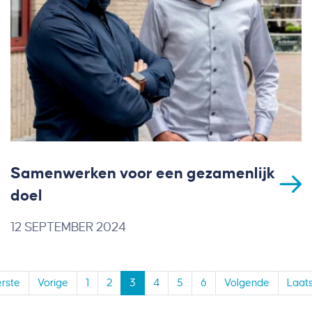
Samenwerken voor een gezamenlijk
doel
12 SEPTEMBER 2024
rste
Vorige
1
2
3
4
5
6
Volgende
Laat