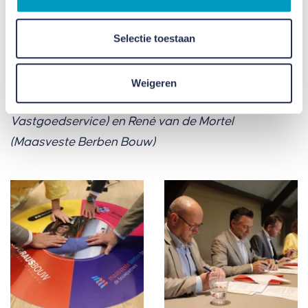
Selectie toestaan
V.l.n.r. René Vanhommerig (GrausBouw), Janine
Weigeren
Godderij (ZOwonen), Marco Tax (Smeets
Vastgoedservice) en René van de Mortel
(Maasveste Berben Bouw)