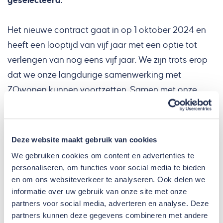
geselecteerd.
Het nieuwe contract gaat in op 1 oktober 2024 en
heeft een looptijd van vijf jaar met een optie tot
verlengen van nog eens vijf jaar. We zijn trots erop
dat we onze langdurige samenwerking met
ZOwonen kunnen voortzetten. Samen met onze
partners blijven we ons inzetten voor het welzijn van
de bewoners en het behoud van kwalitatief,
hoogwaardig vastgoed. Door de gezamenlijke inzet
Deze website maakt gebruik van cookies
van Smeets Vastgoedservice, Maasveste Berben
We gebruiken cookies om content en advertenties te
Bouw en Grausbouw wordt continue gewerkt aan
personaliseren, om functies voor social media te bieden
het verbeteren van het wooncomfort en de
en om ons websiteverkeer te analyseren. Ook delen we
informatie over uw gebruik van onze site met onze
leefbaarheid voor de bewoners van ZOwonen.
partners voor social media, adverteren en analyse. Deze
partners kunnen deze gegevens combineren met andere
Deze samenwerking omvat het Bouwkundig