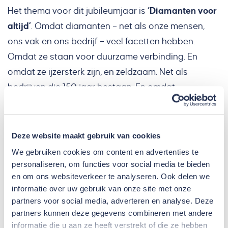
Het thema voor dit jubileumjaar is
‘Diamanten voor
altijd’
. Omdat diamanten – net als onze mensen,
ons vak en ons bedrijf – veel facetten hebben.
Omdat ze staan voor duurzame verbinding. En
omdat ze ijzersterk zijn, en zeldzaam. Net als
bedrijven die 150 jaar bestaan. En omdat
diamanten net zo waardevol zijn en we ze net zo
graag zien schitteren als onze mensen,
opdrachtgevers en partners.
Deze website maakt gebruik van cookies
We gebruiken cookies om content en advertenties te
personaliseren, om functies voor social media te bieden
en om ons websiteverkeer te analyseren. Ook delen we
informatie over uw gebruik van onze site met onze
partners voor social media, adverteren en analyse. Deze
partners kunnen deze gegevens combineren met andere
informatie die u aan ze heeft verstrekt of die ze hebben