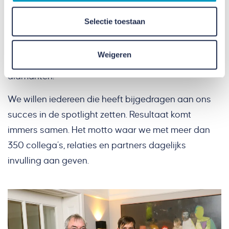
Het hele jaar door zullen we stilstaan bij dit
Selectie toestaan
bijzondere jubileum. Met activiteiten voor onze
mensen en hun familie maar ook voor onze
Weigeren
opdrachtgevers, partners en oud collega’s. Onze
diamanten!
We willen iedereen die heeft bijgedragen aan ons
succes in de spotlight zetten. Resultaat komt
immers samen. Het motto waar we met meer dan
350 collega’s, relaties en partners dagelijks
invulling aan geven.