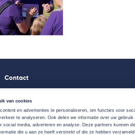
Contact
Kotterweg 20, 6222 NR Maastricht
ik van cookies
Routebeschrijving
ontent en advertenties te personaliseren, om functies voor soci
043 - 601 82 22
erkeer te analyseren. Ook delen we informatie over uw gebruik
or social media, adverteren en analyse. Deze partners kunnen 
info@smeetsvastgoedservice.nl
ormatie die u aan ze heeft verstrekt of die ze hebben verzameld