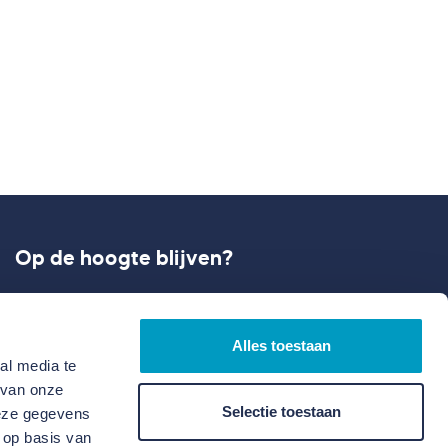
Op de hoogte blijven?
Meld je aan en ontvang onze laatste updates
rondom ontwikkelen en bouwen.
Alles toestaan
al media te
 van onze
Selectie toestaan
deze gegevens
 op basis van