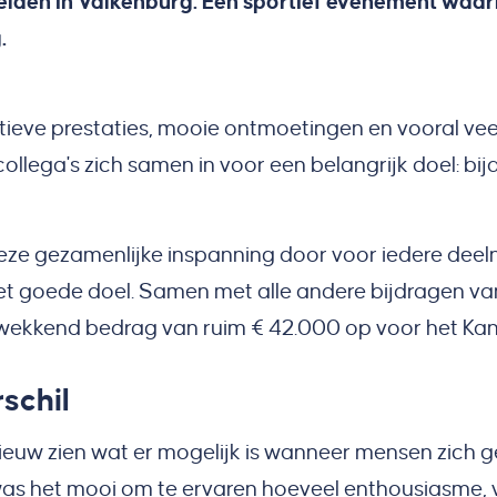
elden in Valkenburg. Een sportief evenement waar
.
tieve prestaties, mooie ontmoetingen en vooral ve
ollega's zich samen in voor een belangrijk doel: b
ze gezamenlijke inspanning door voor iedere deel
het goede doel. Samen met alle andere bijdragen v
ukwekkend bedrag van ruim € 42.000 op voor het K
schil
ieuw zien wat er mogelijk is wanneer mensen zich g
 was het mooi om te ervaren hoeveel enthousiasme,