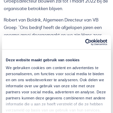
Groepsdirecteur Bouwen zal tot 1 maart 2022 bij de
organisatie betrokken blijven.
Robert van Boldrik, Algemeen Directeur van VB
Groep: "Ons bedrijf heeft de afgelopen jaren een
enorme groei doorgemaakt en we zijn Hans zeer
dankbaar voor zijn bijdrage hieraan. Ik heb er alle
vertrouwen in dat we deze groei de komende jaren
verder kunnen voortzetten. Jeroen en Wouter
Deze website maakt gebruik van cookies
brengen beiden veel ervaring mee en ik kijk er naar
We gebruiken cookies om content en advertenties te
uit de komende jaren samen mooie stappen te
personaliseren, om functies voor social media te bieden
en om ons websiteverkeer te analyseren. Ook delen we
zetten."
informatie over uw gebruik van onze site met onze
Wouter Bezemer maakt reeds sinds 2007
partners voor social media, adverteren en analyse. Deze
partners kunnen deze gegevens combineren met andere
onderdeel uit van VB Groep. Hij is begonnen als
informatie die u aan ze heeft verstrekt of die ze hebben
projectleider en sinds 2019 is hij Algemeen Directeur
verzameld op basis van uw gebruik van hun services.